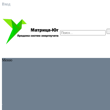
Вход
Меню
Оборудование
Оборудование
Новая 8-я версия
ADVANCED
Однофазные
счетчики
Трехфазные
счетчики
Маршрутизаторы
(УСПД)
Дополнительное
оборудование
Приборы
интеграции
Снятые с
АИИС КУЭ (АСКУЭ)
производства
Матрица
АИИС КУЭ
Катало
Новая 8-я версия
(АСКУЭ) Матрица