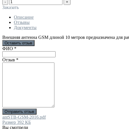
-
+
Заказать
Описание
Отзывы
Документы
Внешняя антенна GSM длиной 10 метров предназначена для р
Оставить отзыв
Ваш отзыв был отправлен!
ФИО
*
Отзыв
*
Отправить отзыв
antSTB-GSM-2016.pdf
Размер 392 КБ
Вы смотрели