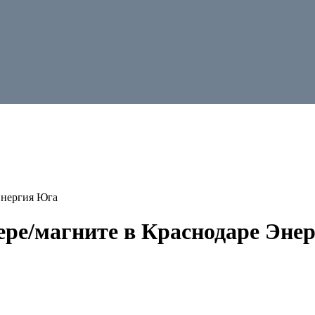
Энергия Юга
ере/магните в Краснодаре Эне