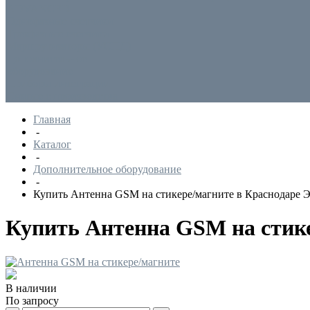
ADVANCED
Однофазные счетчики
Трехфазные счетчики
Маршрутизаторы (УСПД)
Дополнительное
оборудование
Приборы интеграции
Снятые с производства
Главная
-
Каталог
-
Дополнительное оборудование
-
Купить Антенна GSM на стикере/магните в Краснодаре 
Купить Антенна GSM на стик
В наличии
По запросу