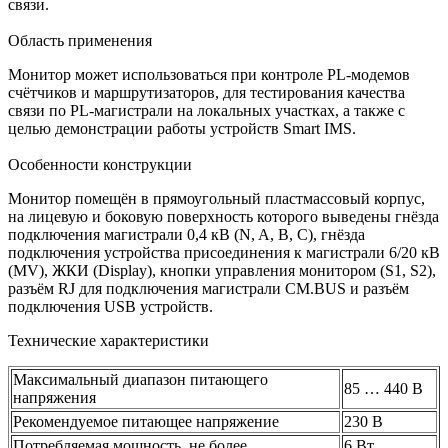
связи.
Область применения
Монитор может использоваться при контроле PL-модемов
счётчиков и маршрутизаторов, для тестирования качества
связи по PL-магистрали на локальных участках, а также с
целью демонстрации работы устройств Smart IMS.
Особенности конструкции
Монитор помещён в прямоугольный пластмассовый корпус,
на лицевую и боковую поверхность которого выведены гнёзда
подключения магистрали 0,4 кВ (N, A, B, C), гнёзда
подключения устройства присоединения к магистрали 6/20 кВ
(MV), ЖКИ (Display), кнопки управления монитором (S1, S2),
разъём RJ для подключения магистрали CM.BUS и разъём
подключения USB устройств.
Технические характеристики
Максимальный диапазон питающего
85 … 440 В
напряжения
Рекомендуемое питающее напряжение
230 В
Потребляемая мощность, не более
6 Вт