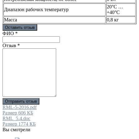
20°C …
Диапазон рабочих температур
+40°C
Масса
0,8 кг
Оставить отзыв
Ваш отзыв был отправлен!
ФИО
*
Отзыв
*
Отправить отзыв
RML-5-2016.pdf
Размер 606 КБ
RML_5.4.doc
Размер 1774 КБ
Вы смотрели