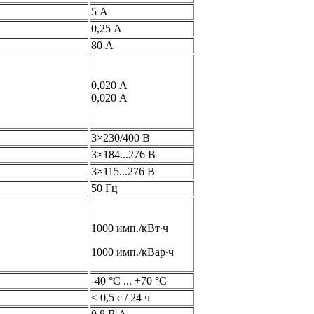
5 А
0,25 А
80 А
0,020 А
0,020 А
3×230/400 В
3×184...276 В
3×115...276 В
50 Гц
1000 имп./кВт∙ч
1000 имп./кВар∙ч
-40 °C ... +70 °C
< 0,5 с / 24 ч