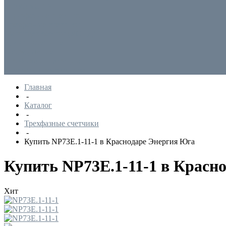
ADVANCED
Однофазные счетчики
Трехфазные счетчики
Маршрутизаторы (УСПД)
Дополнительное
оборудование
Приборы интеграции
Снятые с производства
Главная
-
Каталог
-
Трехфазные счетчики
-
Купить NP73E.1-11-1 в Краснодаре Энергия Юга
Купить NP73E.1-11-1 в Красн
Хит