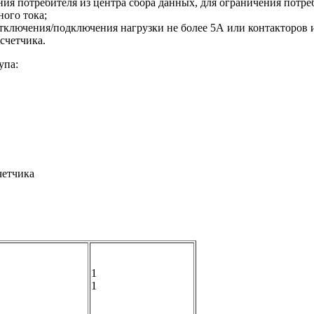
ния потребителя из центра сбора данных, для ограничения потр
ого тока;
тключения/подключения нагрузки не более 5А или контакторов и
счетчика.
упа:
четчика
1
1