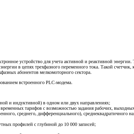
ктронное устройство для учета активной и реактивной энергии.
ергии в цепях трехфазного переменного тока. Такой счетчик, к
хфазных абонентов мелкомоторного сектора.
зованием встроенного PLC-модема.
тной и индуктивной) в одном или двух направлениях;
 временных тарифов с возможностью задания рабочих, выходных
енного, среднего, дифференциального), среднеквадратичного на
утных профилей с глубиной до 10 000 записей;