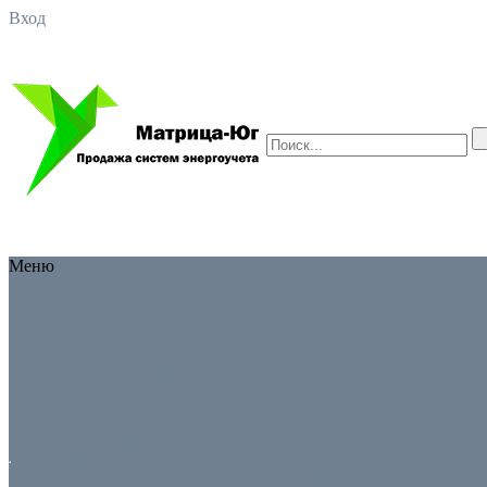
Вход
Меню
Оборудование
Оборудование
Новая 8-я версия
ADVANCED
Однофазные
счетчики
Трехфазные
счетчики
Маршрутизаторы
(УСПД)
Дополнительное
оборудование
Приборы
интеграции
Снятые с
АИИС КУЭ (АСКУЭ)
производства
Матрица
АИИС КУЭ
Катало
Новая 8-я версия
(АСКУЭ) Матрица