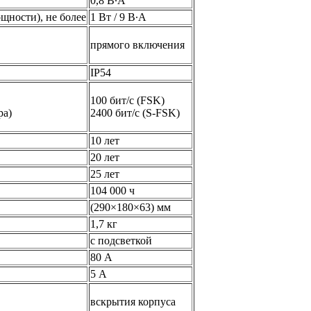
0,8 В∙А
щности), не более
1 Вт / 9 В∙А
прямого включения
IP54
100 бит/с (FSK)
ра)
2400 бит/с (S-FSK)
10 лет
20 лет
25 лет
104 000 ч
(290×180×63) мм
1,7 кг
с подсветкой
80 А
5 А
вскрытия корпуса