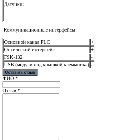
Датчики:
Коммуникационные интерфейсы:
Основной канал PLC
+
Оптический интерфейс
+
FSK-132
-
USB (модули под крышкой клеммника)
-
Оставить отзыв
Ваш отзыв был отправлен!
ФИО
*
Отзыв
*